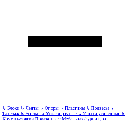
↳
Блоки
↳
Ленты
↳
Опоры
↳
Пластины
↳
Подвесы
↳
Такелаж
↳
Уголки
↳
Уголки рамные
↳
Уголки усиленные
↳
Хомуты-стяжки
Показать все
Мебельная фурнитура