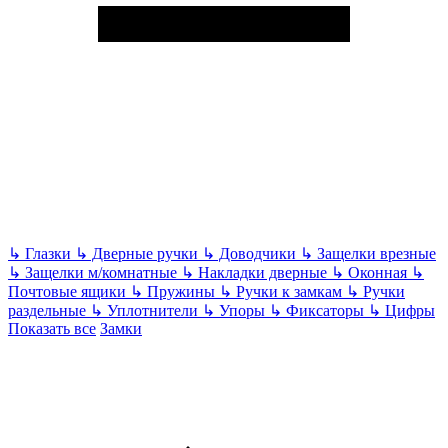
↳
Глазки
↳
Дверные ручки
↳
Доводчики
↳
Защелки врезные
↳
Защелки м/комнатные
↳
Накладки дверные
↳
Оконная
↳
Почтовые ящики
↳
Пружины
↳
Ручки к замкам
↳
Ручки
раздельные
↳
Уплотнители
↳
Упоры
↳
Фиксаторы
↳
Цифры
Показать все
Замки