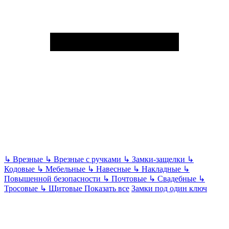
↳
Врезные
↳
Врезные с ручками
↳
Замки-защелки
↳
Кодовые
↳
Мебельные
↳
Навесные
↳
Накладные
↳
Повышенной безопасности
↳
Почтовые
↳
Свадебные
↳
Тросовые
↳
Щитовые
Показать все
Замки под один ключ